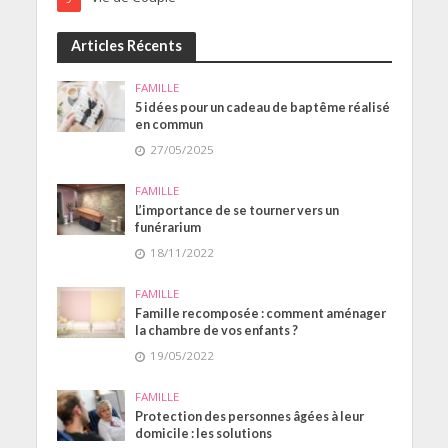
Articles Récents
FAMILLE
5 idées pour un cadeau de baptême réalisé
en commun
27/05/2025
FAMILLE
L’importance de se tourner vers un
funérarium
18/11/2022
FAMILLE
Famille recomposée : comment aménager
la chambre de vos enfants ?
19/05/2022
FAMILLE
Protection des personnes âgées à leur
domicile : les solutions