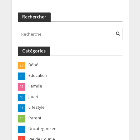
Rechercher
Catégories
Bébé
27
Education
8
Famille
12
Jouet
10
Lifestyle
11
Parent
14
Uncategorized
3
Vie de Couple
9