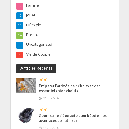
Famille
12
Jouet
10
Lifestyle
11
Parent
14
Uncategorized
3
Vie de Couple
9
Articles Récents
BÉBÉ
Préparer l’arrivée de bébé avec des
essentiels bien choisis
21/07/2025
BÉBÉ
Zoom sur le siège auto pour bébé et les
avantages de l’utiliser
11/05/2023