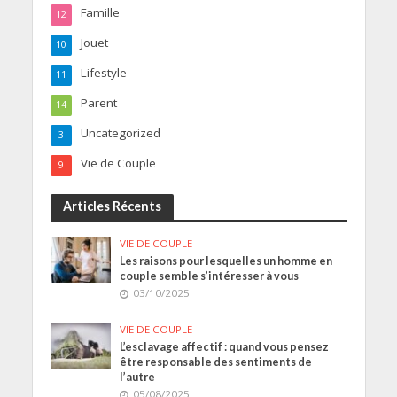
Famille
12
Jouet
10
Lifestyle
11
Parent
14
Uncategorized
3
Vie de Couple
9
Articles Récents
VIE DE COUPLE
Les raisons pour lesquelles un homme en
couple semble s’intéresser à vous
03/10/2025
VIE DE COUPLE
L’esclavage affectif : quand vous pensez
être responsable des sentiments de
l’autre
05/08/2025